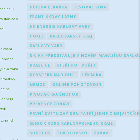
DĚTSKÁ LÉKAŘKA
FESTIVAL VÍNA
banice u
FRANTIŠKOVY LÁZNĚ
ká stanice v
HC ENERGIE KARLOVY VARY
ní
HOKEJ
KARLOVARSKÝ KRAJ
KARLOVY VARY
plavání
KIC KK PŘEDSTAVUJE V NOVÉM MAGAZÍNU KARLOV
l občana
KRASLICE
KTEŘÍ HO TVOŘÍ !
slová zóna
KYNŠPERK NAD OHŘÍ
LÉKAŘKA
říměstský
NEMOC
ONLINE POHOTOVOST
rodina
PIVOVAR KRUŠNOHOR
Seeberg
PREVENCE ZDRAVÍ
osti
PRVNÍ KVĚTNOVÝ DEN PATŘÍ JEDNÉ Z NEJVĚTŠÍC
 zimních
SENIOR ROKU KARLOVARSKÉHO KRAJE
SOKOLOV
SOKOLOVSKO
ZDRAVÍ