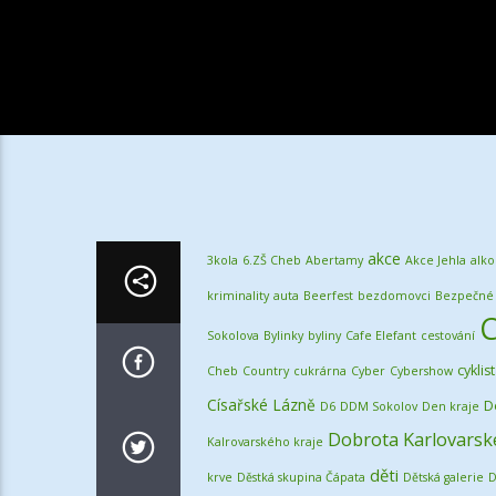
akce
3kola
6.ZŠ Cheb
Abertamy
Akce Jehla
alko
kriminality
auta
Beerfest
bezdomovci
Bezpečné 
Sokolova
Bylinky
byliny
Cafe Elefant
cestování
cyklis
Cheb
Country
cukrárna
Cyber
Cybershow
Císařské Lázně
D
D6
DDM Sokolov
Den kraje
Dobrota Karlovarsk
Kalrovarského kraje
děti
krve
Děstká skupina Čápata
Dětská galerie
D