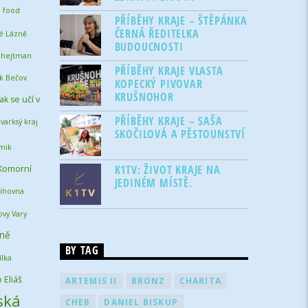
food
PŘÍBĚHY KRAJE – ŠTĚPÁNKA
ČERNÁ ŘEDITELKA
é Lázně
BUDOUCNOSTI
hejtman
PŘÍBĚHY KRAJE VLASTA
k Bečov
KOPECKÝ PIVOVAR
KRUŠNOHOR
Jak se učí v
PŘÍBĚHY KRAJE – SAŠA
varksý kraj
SKOČILOVÁ A PĚSTOUNSTVÍ
mik
K1TV: ŽIVOT KRAJE NA
Komorní
JEDINÉM MÍSTĚ.
nihovna
ovy Vary
ně
BY TAG
ílka
 Eliáš
ARTEMIS II
BRONZ
CHARITA
ská
CHEB
DANIEL BISKUP