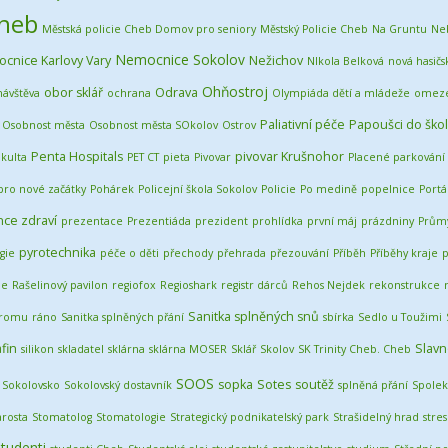
Cheb
Městská policie Cheb Domov pro seniory
Městský Policie Cheb
Na Gruntu
Ne
Nemocnice Sokolov
cnice Karlovy Vary
Nežichov
NIkola Belková
nová hasičs
Ohňostroj
obor sklář
Odrava
návštěva
ochrana
Olympiáda dětí a mládeže
omeze
Paliativní péče
Papoušci do škol
Osobnost města
Osobnost města SOkolov
Ostrov
Penta Hospitals
pivovar Krušnohor
kulta
PET CT
pieta
Pivovar
Placené parkování
pro nové začátky
Pohárek
Policejní škola Sokolov
Policie
Po medině
popelnice
Portá
ce zdraví
prezentace
Prezentiáda
prezident
prohlídka
první máj
prázdniny
Průmy
pyrotechnika
gie
péče o děti
přechody
přehrada
přezouvání
Příběh
Příběhy kraje
p
je
Rašelinový pavilon
regiofox
Regioshark
registr dárců
Rehos Nejdek
rekonstrukce
Sanitka splněných snů
tromu
ráno
Sanitka splněných přání
sbírka
Sedlo u Toužimi
fin
Slavn
silikon
skladatel
sklárna
sklárna MOSER
Sklář
Skolov
SK Trinity Cheb. Cheb
SOOS
sopka
Sotes
soutěž
Sokolovsko
Sokolovský dostavník
splněná přání
Spolek
arosta
Stomatolog
Stomatologie
Strategický podnikatelský park
Strašidelný hrad
stres
tudenti