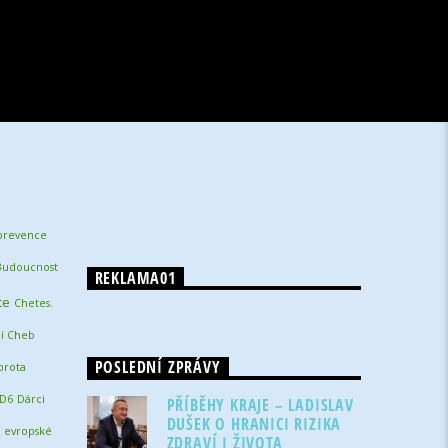
 prevence
Budoucnost
REKLAMA01
ce
Chetes.
í Cheb
POSLEDNÍ ZPRÁVY
brota
 D6
Dárci
PŘÍBĚHY KRAJE – LADISLAV
DUŠEK O HRANICI RIZIKA
evropské
ZDRAVÍ I ŽIVOTA