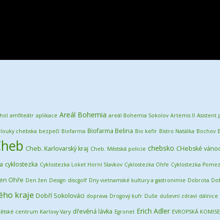
Areál Bohemia
hol
amfiteátr
aplikace
areál Bohemia Sokolov
Artemis II
Asistent
Biofarma Belina
louky chebska
bezpečí
Biofarma
Bio kefír
Bistro Natálka
Bochov
Cheb
chebsko
Cheb. Karlovarský kraj
CHebské váno
Cheb. Městská policie
ta
cyklostezka
Cyklostezka Loket Horní Slavkov
Cyklostezka Ohře
Cyklostezka Pomez
en Ohře
Den žen
Design
discgolf
Dny vietnamské kultury a gastronimie
Dobrota
Do
ého kraje
Dobří Sokolováci
doprava
Drogový kufr
Duše
duševní zdraví
dálnice
Erich Adler
dřevěná lávka
ětské centrum Karlovy Vary
Egronet
EVROPSKÁ KOMISE