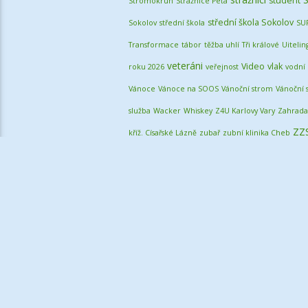
student
Stromokrun
Strážnice Péťa
střední škola Sokolov
Sokolov
střední škola
SU
Transformace
tábor
těžba uhlí
Tři králové
Uitelin
veteráni
Video
vlak
roku 2026
veřejnost
vodní
Vánoce
Vánoce na SOOS
Vánoční strom
Vánoční 
služba
Wacker
Whiskey
Z4U Karlovy Vary
Zahrada
ZZ
kříž. Císařské Lázně
zubař
zubní klinika Cheb
úklid ulic
úklid města
úřad online
červená lávka