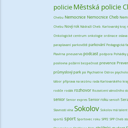
Městská policie 
policie
Nemocnice
Nemocnice Cheb
Nemo
Chebu
Nový rok
Chebu
Nádraží Cheb. Karlovarský kraj
Onkologické centrum
onkologie
ordinace
oslava
parkování
paraplavaní
parkoviště
Pedagogická fa
podcast
Plavírna
pneuservis
podpora
Pohádky 
prevence
Preven
posilovna
požární bezpečnost
průmyslový park
psi
Psychiatrie Ostrov
psycholo
tábor
příprava na sezónu
rada Karlovarského kra
rozhovor
rodiče
rodák
Rozsvícení vánočního s
senior
Senior roku
Sera
Senior expres
senioři
Sokolov
Slavnosti vína
Sokolov má talent
sport
sportů
Sportovec roku
SPP2
SPP Cheb
st
strážníci
S