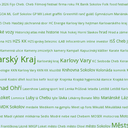
o 2026
Fijo Cheb. Cheb
Filmový festival
firma roku
FK Baník Sokolov
Folk
food festival
GOA ML
Golf Sokolov
GP MX Loket
graffiti
GreenHill ranč
guláš
Gymnázium Mariánsk
či Cheb
Hasičský záchranná sbor
HC Energie Karlovy Vary
hejtman Karlovarského kraj
cké vozy
historie
hrad
Historický atlas měst
hluk
hokej
Horní Slavkov
Hrad a záme
HZS KK
ISŠ Cheb
ena
HZS
HZS správy železnic
iLAB
Infocentrum
inline
investor
Kamenná ulice
Kameny zmizelých
kamery
Kampaň
Kapucínský klášter
Karate
Karlo
arský Kraj
Karlovy Vary
Karlovrský kraj
KC Svoboda Cheb
Kera
Knihovna Sokolov
Kolonáda
ologie
KKN Karlovy Vary
KKN KK
kluziště
kominík
koně
Kostní dřeň
kozí bio kefír
kozí sýr
Krajinka
Krajská hygienická stanice
Krajská k
nad Ohří
Lasershow
Lasting sport
led
Lenka Průšová
letadla
Letiště
Letiště Karl
Loket
Luby u Chebu
Mariánské Láz
lávka
léto
Lomnice
lyže
Lékárny Bonate
MDK Sokolov
medaile
Medikem na gymplu
Meet up fons
Mikuláš
Mikulášská nad
Moto
st
Mladí cyklisté
mlékárna Sedlo
Modré nebe nad Chebem
MOSER
motocross
Měst
město Sokolov
rantiškovy Lázně
MXGP Loket
město Cheb
město Oloví