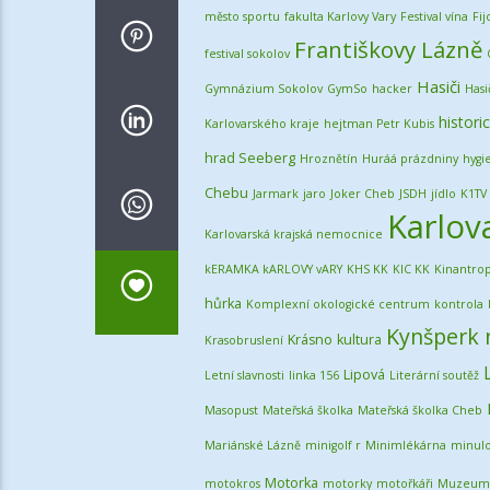
město sportu
fakulta Karlovy Vary
Festival vína
Fij
Františkovy Lázně
festival sokolov
Hasiči
Gymnázium Sokolov
GymSo
hacker
Hasi
histori
Karlovarského kraje
hejtman Petr Kubis
hrad Seeberg
Hroznětín
Huráá prázdniny
hygi
Chebu
Jarmark
jaro
Joker Cheb
JSDH
jídlo
K1TV
Karlov
Karlovarská krajská nemocnice
kERAMKA kARLOVY vARY
KHS KK
KIC KK
Kinantrop
hůrka
Komplexní okologické centrum
kontrola
Kynšperk 
Krásno
kultura
Krasobruslení
Lipová
Letní slavnosti
linka 156
Literární soutěž
Masopust
Mateřská školka
Mateřská školka Cheb
Mariánské Lázně
minigolf r
Minimlékárna
minulo
Motorka
motokros
motorky
motořkáři
Muzeum F