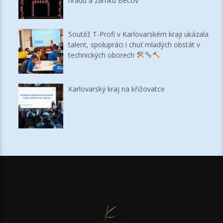
hradu a zámku Bečov
Soutěž T-Profi v Karlovarském kraji ukázala
talent, spolupráci i chuť mladých obstát v
technických oborech
Karlovarský kraj na křižovatce