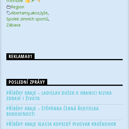
minulé
⛷
Region
Abertamy
,
akce
,
lyže
,
Spolek zimních sportů
,
Zábava
REKLAMA01
POSLEDNÍ ZPRÁVY
PŘÍBĚHY KRAJE – LADISLAV DUŠEK O HRANICI RIZIKA
ZDRAVÍ I ŽIVOTA
PŘÍBĚHY KRAJE – ŠTĚPÁNKA ČERNÁ ŘEDITELKA
BUDOUCNOSTI
PŘÍBĚHY KRAJE VLASTA KOPECKÝ PIVOVAR KRUŠNOHOR