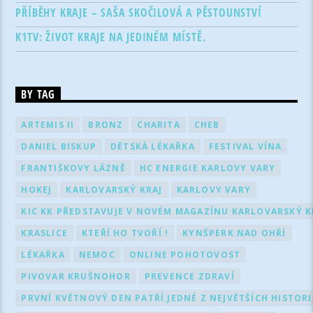
PŘÍBĚHY KRAJE – SAŠA SKOČILOVÁ A PĚSTOUNSTVÍ
K1TV: ŽIVOT KRAJE NA JEDINÉM MÍSTĚ.
BY TAG
ARTEMIS II
BRONZ
CHARITA
CHEB
DANIEL BISKUP
DĚTSKÁ LÉKAŘKA
FESTIVAL VÍNA
FRANTIŠKOVY LÁZNĚ
HC ENERGIE KARLOVY VARY
HOKEJ
KARLOVARSKÝ KRAJ
KARLOVY VARY
KIC KK PŘEDSTAVUJE V NOVÉM MAGAZÍNU KARLOVARSKÝ KR
KRASLICE
KTEŘÍ HO TVOŘÍ !
KYNŠPERK NAD OHŘÍ
LÉKAŘKA
NEMOC
ONLINE POHOTOVOST
PIVOVAR KRUŠNOHOR
PREVENCE ZDRAVÍ
PRVNÍ KVĚTNOVÝ DEN PATŘÍ JEDNÉ Z NEJVĚTŠÍCH HISTOR