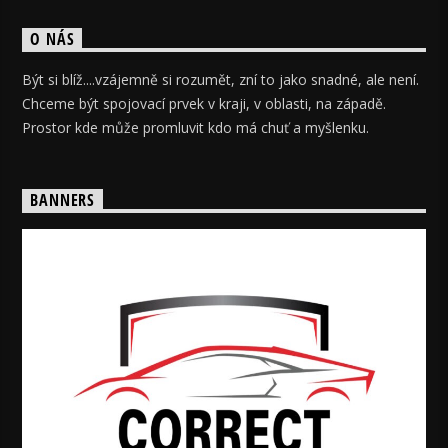
O NÁS
Být si blíž....vzájemně si rozumět, zní to jako snadné, ale není.
Chceme být spojovací prvek v kraji, v oblasti, na západě.
Prostor kde může promluvit kdo má chuť a myšlenku.
BANNERS