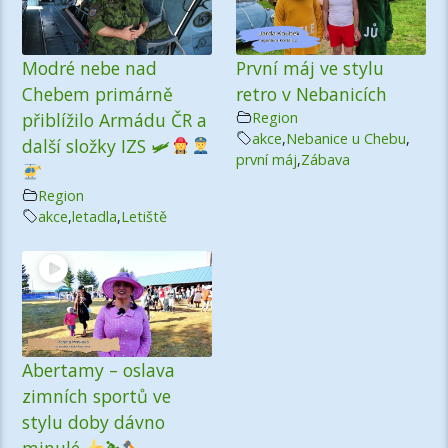
Modré nebe nad
První máj ve stylu
Chebem primárně
retro v Nebanicích
přiblížilo Armádu ČR a
Region
akce
,
Nebanice u Chebu
,
další složky IZS 🛩
první máj
,
Zábava
Region
akce
,
letadla
,
Letiště
Abertamy – oslava
zimních sportů ve
stylu doby dávno