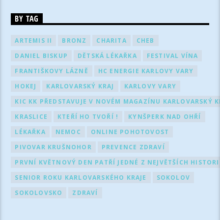
BY TAG
ARTEMIS II
BRONZ
CHARITA
CHEB
DANIEL BISKUP
DĚTSKÁ LÉKAŘKA
FESTIVAL VÍNA
FRANTIŠKOVY LÁZNĚ
HC ENERGIE KARLOVY VARY
HOKEJ
KARLOVARSKÝ KRAJ
KARLOVY VARY
KIC KK PŘEDSTAVUJE V NOVÉM MAGAZÍNU KARLOVARSKÝ KR
KRASLICE
KTEŘÍ HO TVOŘÍ !
KYNŠPERK NAD OHŘÍ
LÉKAŘKA
NEMOC
ONLINE POHOTOVOST
PIVOVAR KRUŠNOHOR
PREVENCE ZDRAVÍ
PRVNÍ KVĚTNOVÝ DEN PATŘÍ JEDNÉ Z NEJVĚTŠÍCH HISTOR
SENIOR ROKU KARLOVARSKÉHO KRAJE
SOKOLOV
SOKOLOVSKO
ZDRAVÍ