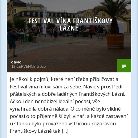
FESTIVAL VÍNA FRANTIŠKOVY
LÁZNĚ
david
13 ČERVENCE, 2025
Je několik pojmů, které není třeba přibližovat a
Festival vína mluví sám za sebe. Navíc v prostředí
přátelských a dobře laděných Františkových Lázní.
Ačkoli den nenabízel ideální počasí, vše
vynahradila dobrá nálada. O co méně bylo vlídné
počasí o to příjemnější byli vinaři a každé zastavení
u stánku bylo provázeno vstřícnou rozpravou.
Františkovy Lázně tak […]