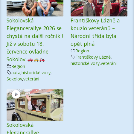
Sokolovská
Františkovy Lázně a
Elegancerallye 2026 se
kouzlo veteránů –
chystá na další ročník !
Národní třída byla
Již v sobotu 18.
opět plná
července ovládne
Region
Františkovy Lázně
,
Sokolov
historické vozy
,
veteráni
Region
auta
,
historické vozy
,
Sokolov
,
veteráni
Sokolovská
Elegancrallye