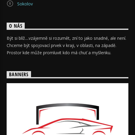
Sokolov
O NÁS
Být si blíž....vzájemně si rozumět, zní to jako snadné, ale není.
Chceme být spojovací prvek v kraji, v oblasti, na západě.
Prostor kde může promluvit kdo má chuť a myšlenku.
BANNERS