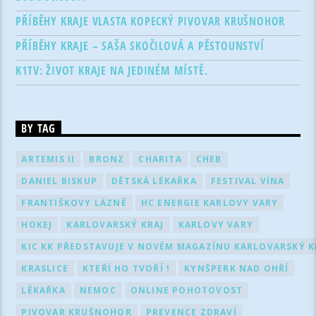
PŘÍBĚHY KRAJE VLASTA KOPECKÝ PIVOVAR KRUŠNOHOR
PŘÍBĚHY KRAJE – SAŠA SKOČILOVÁ A PĚSTOUNSTVÍ
K1TV: ŽIVOT KRAJE NA JEDINÉM MÍSTĚ.
BY TAG
ARTEMIS II
BRONZ
CHARITA
CHEB
DANIEL BISKUP
DĚTSKÁ LÉKAŘKA
FESTIVAL VÍNA
FRANTIŠKOVY LÁZNĚ
HC ENERGIE KARLOVY VARY
HOKEJ
KARLOVARSKÝ KRAJ
KARLOVY VARY
KIC KK PŘEDSTAVUJE V NOVÉM MAGAZÍNU KARLOVARSKÝ KR
KRASLICE
KTEŘÍ HO TVOŘÍ !
KYNŠPERK NAD OHŘÍ
LÉKAŘKA
NEMOC
ONLINE POHOTOVOST
PIVOVAR KRUŠNOHOR
PREVENCE ZDRAVÍ