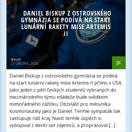
DANIEL BISKUP Z OSTROVSKÉHO
GYMNÁZIA SE PODÍVÁ NA START
LUNÁRNÍ RAKETY MISE ARTEMIS
II
david
27 ÚNORA, 2026
Daniel Biskup z ostrovského gymnázia se podívá
na start lunární rakety mise Artemis II přímo v USA.
Jako jeden z pěti českých studentů vybraných do
mezinárodního týmu mládeže bude svědkem
mimořádného zážitku. Obzvlášť pro milovníka
kosmonautiky jako je Daniel. Tenhle sympaťák tak
zastupuje náš kraj. Navíc tenhle úspěch si
vybojoval z devíti-set zájemců, a propracoval […]