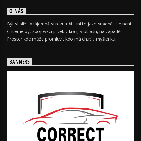
O NÁS
Být si blíž....vzájemně si rozumět, zní to jako snadné, ale není.
Chceme být spojovací prvek v kraji, v oblasti, na západě.
Prostor kde může promluvit kdo má chuť a myšlenku.
BANNERS