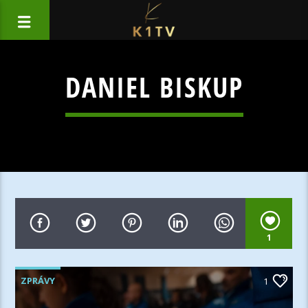
DANIEL BISKUP
1
ZPRÁVY
1