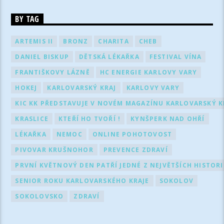
BY TAG
ARTEMIS II
BRONZ
CHARITA
CHEB
DANIEL BISKUP
DĚTSKÁ LÉKAŘKA
FESTIVAL VÍNA
FRANTIŠKOVY LÁZNĚ
HC ENERGIE KARLOVY VARY
HOKEJ
KARLOVARSKÝ KRAJ
KARLOVY VARY
KIC KK PŘEDSTAVUJE V NOVÉM MAGAZÍNU KARLOVARSKÝ KR
KRASLICE
KTEŘÍ HO TVOŘÍ !
KYNŠPERK NAD OHŘÍ
LÉKAŘKA
NEMOC
ONLINE POHOTOVOST
PIVOVAR KRUŠNOHOR
PREVENCE ZDRAVÍ
PRVNÍ KVĚTNOVÝ DEN PATŘÍ JEDNÉ Z NEJVĚTŠÍCH HISTOR
SENIOR ROKU KARLOVARSKÉHO KRAJE
SOKOLOV
SOKOLOVSKO
ZDRAVÍ