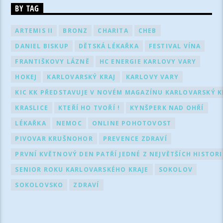
BY TAG
ARTEMIS II
BRONZ
CHARITA
CHEB
DANIEL BISKUP
DĚTSKÁ LÉKAŘKA
FESTIVAL VÍNA
FRANTIŠKOVY LÁZNĚ
HC ENERGIE KARLOVY VARY
HOKEJ
KARLOVARSKÝ KRAJ
KARLOVY VARY
KIC KK PŘEDSTAVUJE V NOVÉM MAGAZÍNU KARLOVARSKÝ KR
KRASLICE
KTEŘÍ HO TVOŘÍ !
KYNŠPERK NAD OHŘÍ
LÉKAŘKA
NEMOC
ONLINE POHOTOVOST
PIVOVAR KRUŠNOHOR
PREVENCE ZDRAVÍ
PRVNÍ KVĚTNOVÝ DEN PATŘÍ JEDNÉ Z NEJVĚTŠÍCH HISTOR
SENIOR ROKU KARLOVARSKÉHO KRAJE
SOKOLOV
SOKOLOVSKO
ZDRAVÍ