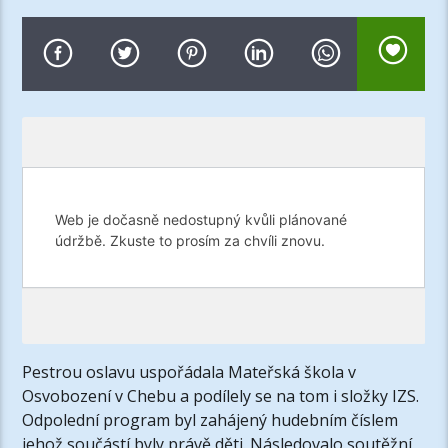
Pestrou oslavu uspořádala Mateřská škola v
Osvobození v Chebu a podílely se na tom i složky IZS.
Odpolední program byl zahájený hudebním číslem
jehož součástí byly právě děti. Následovalo soutěžní