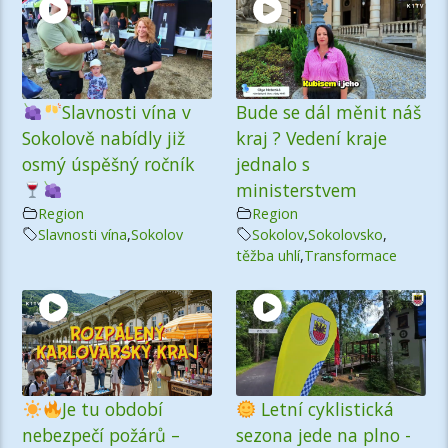
Slavnosti vína v
Bude se dál měnit náš
Sokolově nabídly již
kraj ? Vedení kraje
osmý úspěšný ročník
jednalo s
ministerstvem
Region
Region
Slavnosti vína
,
Sokolov
Sokolov
,
Sokolovsko
,
těžba uhlí
,
Transformace
Je tu období
Letní cyklistická
nebezpečí požárů –
sezona jede na plno -