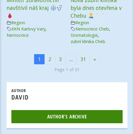
Ministr zdravotnictví
Nová zubní klinika
navštívil náš kraj
byla dnes otevřena v
Chebu
Region
Region
KKN Karlovy Vary
,
Nemocnice Cheb
,
Nemocnice
Stomatologie
,
zubní klinika Cheb
1
2
3
…
31
»
Page 1 of 31
AUTHOR
DAVID
AUTHOR'S ARCHIVE