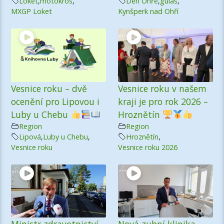
Loket
,
motokros
,
Den Ohře
,
guláš
,
MXGP Loket
Kynšperk nad Ohří
Vesnice roku – dvě
Vesnice roku v našem
ocenění pro Lipovou i
kraji je pro rok 2026 –
Luby u Chebu
Hroznětín
Region
Region
Lipová
,
Luby u Chebu
,
Hroznětín
,
Vesnice roku
Vesnice roku 2026