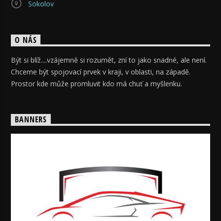
Sokolov
O NÁS
Být si blíž....vzájemně si rozumět, zní to jako snadné, ale není.
Chceme být spojovací prvek v kraji, v oblasti, na západě.
Prostor kde může promluvit kdo má chuť a myšlenku.
BANNERS